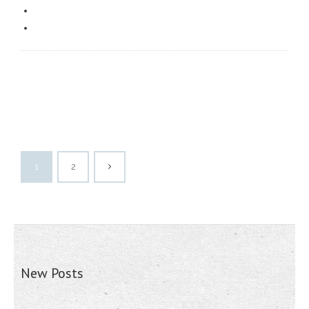
1
2
New Posts